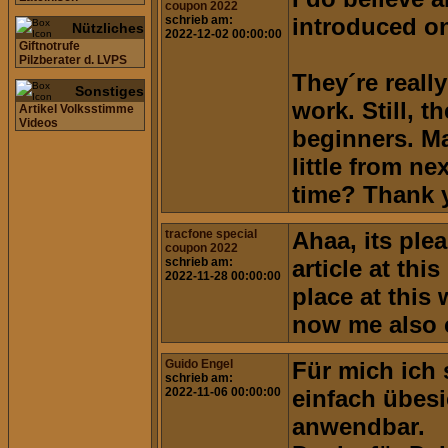
coupon 2022
schrieb am:
introduced on
Nützliches
2022-12-02 00:00:00
Giftnotrufe
Pilzberater d. LVPS
They´re reall
Sonstiges
work. Still, t
Artikel Volksstimme
Videos
beginners. M
little from nex
time? Thank y
tracfone special
Ahaa, its ple
coupon 2022
schrieb am:
article at this
2022-11-28 00:00:00
place at this 
now me also 
Guido Engel
Für mich ich 
schrieb am:
2022-11-06 00:00:00
einfach übesi
anwendbar.