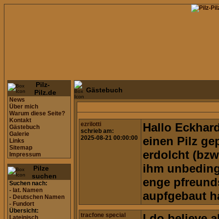
Pilz-
Gästebuch
Pilz.de
News
Über mich
Warum diese Seite?
Kontakt
ezrilotti
Hallo Eckhar
Gästebuch
schrieb am:
Galerie
2025-08-21 00:00:00
einen Pilz ge
Links
Sitemap
erdolcht (bzw
Impressum
ihm unbedingt
Pilze
suchen
enge pfreund
Suchen nach:
- lat. Namen
aupfgebaut h
- Deutschen Namen
- Fundort
Übersicht:
tracfone special
I do believe 
Lateinisch