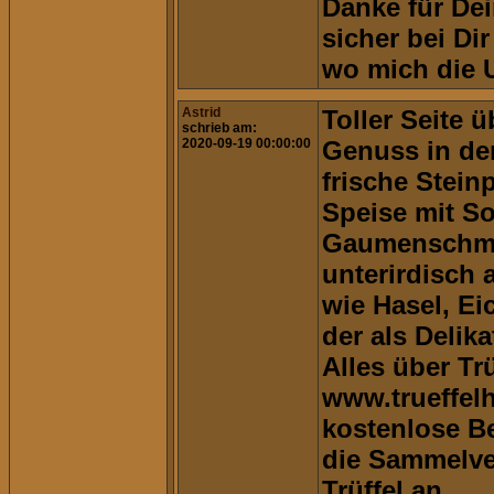
Danke für De
sicher bei Di
wo mich die U
Astrid
Toller Seite ü
schrieb am:
2020-09-19 00:00:00
Genuss in der
frische Stein
Speise mit So
Gaumenschmaus
unterirdisch
wie Hasel, E
der als Delika
Alles über Trü
www.trueffelh
kostenlose B
die Sammelve
Trüffel an.