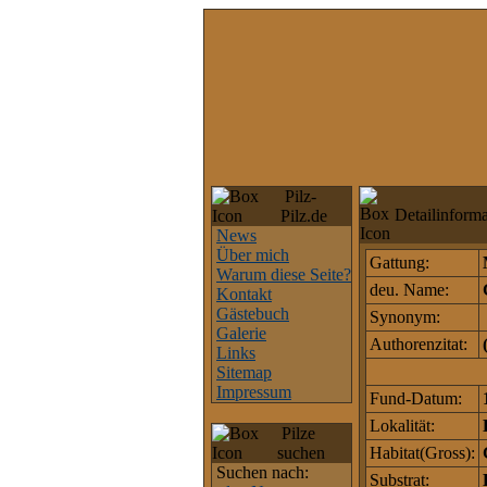
Pilz-
Detailinforma
Pilz.de
News
Über mich
Gattung:
Warum diese Seite?
deu. Name:
Kontakt
Gästebuch
Synonym:
Galerie
Authorenzitat:
Links
Sitemap
Impressum
Fund-Datum:
Lokalität:
Pilze
suchen
Habitat(Gross):
Suchen nach:
Substrat: