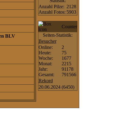
Statistik:
Anzahl Pilze:
2128
Anzahl Fotos:
5903
Counter
Seiten-Statistik:
ßen BLV
Besucher
Online:
2
Heute:
75
Woche:
1677
Monat:
2215
Jahr:
91178
Gesamt:
791566
Rekord
20.06.2024
(6450)