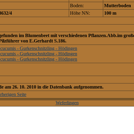
Boden:
Mutterboden
3632/4
Höhe NN:
100 m
gefunden im Blumenbeet mit verschiedenen Pflanzen.Abb.im gro
Pilzführer von E.Gerhardt S.186.
rde am 26. 10. 2010 in die Datenbank aufgenommen.
rherigen Seite
Weferlingen