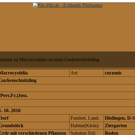
tionen zu Macrocystidia cucumis-Gurkenschnitzling
Macrocystidia
Art:
cucumis
Gurkenschnitzling
(Pers.Fr.)Joss.
1. 10. 2010
Dorf
Fundort, Land:
Hödingen, D-S
Grundstück
Habitat(Klein):
Ziergarten
Erde mit verschiedenen Pflanzen
Substrat-Teil:
Boden