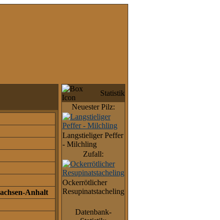
Statistik
Neuester Pilz:
Langstieliger Peffer
- Milchling
Zufall:
Ockerrötlicher
Resupinatstacheling
achsen-Anhalt
Datenbank-