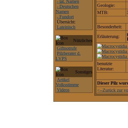
- lat. Namen
Geologie:
- Deutschen
Namen
MTB:
- Fundort
Übersicht:
Besonderheit:
Lateinisch
Erläuterung:
Nützliches
Giftnotrufe
Pilzberater d.
LVPS
benutzte
Literatur:
Sonstiges
Artikel
Dieser Pilz wu
Volksstimme
Videos
<--Zurück zur vo