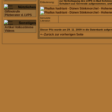
zur Herbsttagung des LVPS in Bad Schmie
Erläuterung:
Schubert aus Gernrode aufgenommen, und m
Nützliches
Giftnotrufe
Pilzberater d. LVPS
benutzte
Literatur:
Sonstiges
Artikel Volksstimme
Dieser Pilz wurde am 29. 11. 2009 in die Datenbank aufg
Videos
<--Zurück zur vorherigen Seite