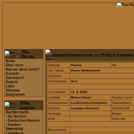
Pilz-
Detailinformationen zu Phallus hadrian
Pilz.de
News
Über mich
Gattung:
Phallus
Art:
Warum diese Seite?
deu. Name:
Dünen Stinkmorchel
Kontakt
Synonym:
Gästebuch
Authorenzitat:
Vent.
Galerie
Links
Sitemap
Fund-Datum:
12. 9. 2009
Impressum
Lokalität:
Binnen Dünen
Fundort, Land:
Pilze
Habitat(Gross):
Landschaftsschutzgebiet
Habitat(Klein):
suchen
Substrat:
sandiges Grasland
Substrat-Teil:
Suchen nach:
Geologie:
Boden:
- lat. Namen
MTB:
Höhe NN:
- Deutschen Namen
- Fundort
Übersicht:
Besonderheit:
Lateinisch