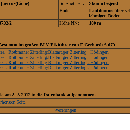
Quercus(Eiche)
Substrat-Teil:
Stamm liegend
Boden:
Laubhumus über sc
lehmigen Boden
3732/2
Höhe NN:
100 m
Bestimmt im großen BLV Pilzführer von E.Gerhardt S.670.
de am 2. 2. 2012 in die Datenbank aufgenommen.
rherigen Seite
Weferlingen