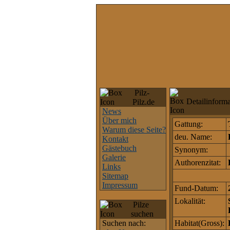
Pilz-
Detailinformat
Pilz.de
News
Über mich
Gattung:
Warum diese Seite?
deu. Name:
Kontakt
Gästebuch
Synonym:
Galerie
Authorenzitat:
Links
Sitemap
Impressum
Fund-Datum:
Lokalität:
Pilze
suchen
Suchen nach:
Habitat(Gross):