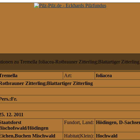
ionen zu Tremella foliacea-Rotbrauner Zitterling;Blattartiger Zitterling
Tremella
Art:
foliacea
Rotbrauner Zitterling;Blattartiger Zitterling
Pers.:Fr.
25. 12. 2011
Staatsforst
Fundort, Land:
Hödingen, D-Sachse
Bischofswald/Hödingen
Eichen,Buchen Mischwald
Habitat(Klein):
Hochwald