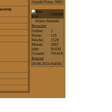
Anzahl Fotos:
5903
hweren
Counter
Seiten-Statistik:
Besucher
Online:
1
Heute:
119
Woche:
1529
Monat:
2067
Jahr:
91030
Gesamt:
791418
Rekord
20.06.2024
(6450)