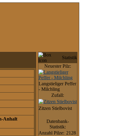
Statistik
Neuester Pilz:
Langstieliger Peffer
- Milchling
Zufall:
Zitzen Stielbovist
n-Anhalt
Datenbank-
Statistik:
Anzahl Pilze:
2128