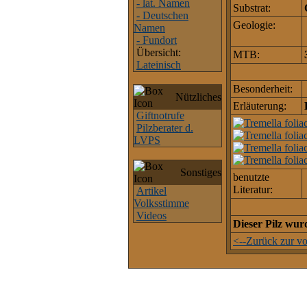
- lat. Namen
Substrat:
- Deutschen
Geologie:
Namen
- Fundort
Übersicht:
MTB:
Lateinisch
Besonderheit:
Nützliches
Erläuterung:
Giftnotrufe
Pilzberater d.
LVPS
Sonstiges
benutzte
Literatur:
Artikel
Volksstimme
Videos
Dieser Pilz wur
<--Zurück zur vo